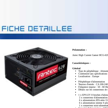
Présentation :
Antec High Current Gamer HCG-620 
Caractéristiques :
Général
Type de périphérique : Aliment
Conformité aux spécificatio
Localisation : Europe
Périphérique d'alimentation
Tension d'entrée : CA 100-24
Fréquence requise : 50 - 60 Hz
Détails sur les connecteurs de
1 x EPS12V 8 broches d'alime
2 x connecteur d'alimentation
6 x alimentation ATA série 15
6 x alimentation interne 4 plo
1 x connecteur mini-alimentat