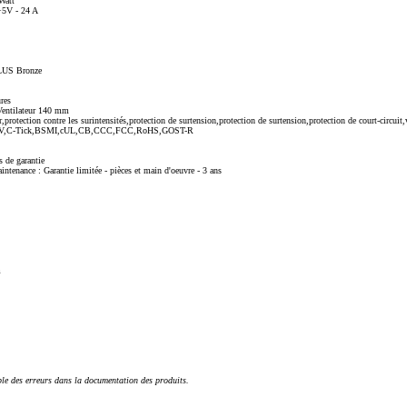
Watt
 +5V - 24 A
PLUS Bronze
res
Ventilateur 140 mm
protection contre les surintensités,protection de surtension,protection de surtension,protection de court-circuit,
 : TUV,C-Tick,BSMI,cUL,CB,CCC,FCC,RoHS,GOST-R
 de garantie
aintenance : Garantie limitée - pièces et main d'oeuvre - 3 ans
m
ble des erreurs dans la documentation des produits.