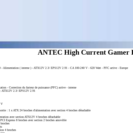
ANTEC High Current Gamer 
- Alimentation ( interne ) - ATX12V 2.3/ EPS12V 2.91 - CA 100-240 V - 620 Watt - PFC active - Europe
ation - Correction du facteur de puissance (PFC) active - interne
ns : ATX12V 2.3/ EPS12V 2.91
0 V
 sortie : 1 x ATX 24 broches d'alimentation avec section 4 broches détachable
ntation avec section ATX12V 4 broches détachable
 PCI Express 8 broches avec section 2 broches amovible
 broches
ts
ion 4 broches