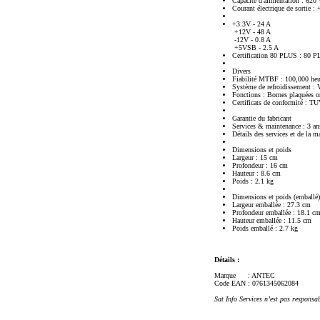
Capacité d'alimentation : 620 
Courant électrique de sortie :
+3.3V - 24 A
+12V - 48 A
-12V - 0.8 A
+5VSB - 2.5 A
Certification 80 PLUS : 80 
Divers
Fiabilité MTBF : 100,000 heu
Système de refroidissement : 
Fonctions : Bornes plaquées or,
Certificats de conformité
Garantie du fabricant
Services & maintenance : 3 ans
Détails des services et de la m
Dimensions et poids
Largeur : 15 cm
Profondeur : 16 cm
Hauteur : 8.6 cm
Poids : 2.1 kg
Dimensions et poids (emballé)
Largeur emballée : 27.3 cm
Profondeur emballée : 18.1 c
Hauteur emballée : 11.5 cm
Poids emballé : 2.7 kg
Détails :
Marque
: ANTEC
Code EAN
: 0761345062084
Sat Info Services n’est pas responsa