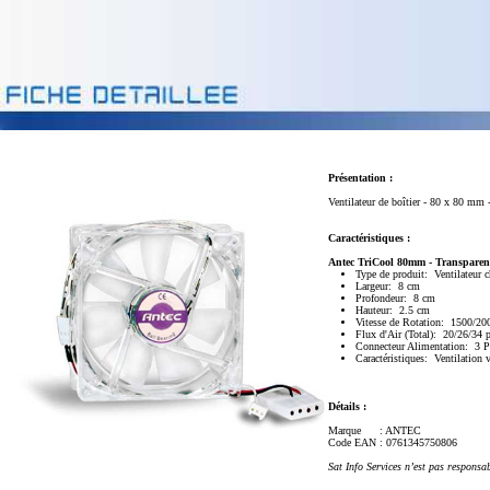
Présentation :
Ventilateur de boîtier - 80 x 80 mm -
Caractéristiques :
Antec TriCool 80mm - Transparent
Type de produit: Ventilateur 
Largeur: 8 cm
Profondeur: 8 cm
Hauteur: 2.5 cm
Vitesse de Rotation: 1500/20
Flux d'Air (Total): 20/26/34 
Connecteur Alimentation: 3 
Caractéristiques: Ventilation v
Détails :
Marque
: ANTEC
Code EAN
: 0761345750806
Sat Info Services n’est pas responsa