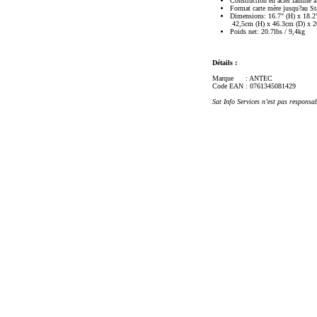
Construction en acier laminé à
Format carte mère jusqu?au S
Dimensions: 16.7" (H) x 18.2
42,5cm (H) x 46.3cm (D) x 2
Poids net: 20.7lbs / 9,4kg
Détails :
Marque
: ANTEC
Code EAN
: 0761345081429
Sat Info Services n’est pas responsa