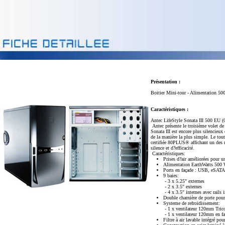
Présentation :
Boitier Mini-tour - Alimentation 50
Caractéristiques :
Antec LifeStyle Sonata III 500 EU 
Antec présente le troisième volet de
Sonata III est encore plus silencieux
de la manière la plus simple. Le tou
certifiée 80PLUS® affichant un des m
silence et d?efficacité.
Caractéristiques:
Prises d?air améliorées pour u
Alimentation EarthWatts 500 
Ports en façade : USB, eSATA
9 baies:
- 3 x 5.25" externes
- 2 x 3.5" externes
- 4 x 3.5" internes avec rails 
Double charnière de porte pour
Systeme de refroidissement:
- 1 x ventilateur 120mm Tricool
- 1 x ventilateur 120mm en fa
Filtre à air lavable intégré po