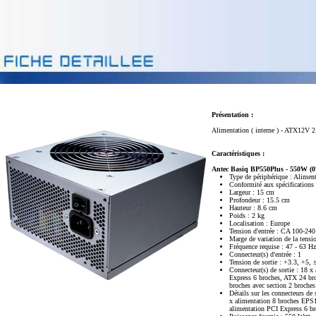
Présentation :
Alimentation ( interne ) - ATX12V 2
Caractéristiques :
Antec Basiq BP550Plus - 550W (0
Type de périphérique : Aliment
Conformité aux spécification
Largeur : 15 cm
Profondeur : 15.5 cm
Hauteur : 8.6 cm
Poids : 2 kg
Localisation : Europe
Tension d'entrée : CA 100-24
Marge de variation de la tensi
Fréquence requise : 47 - 63 Hz
Connecteur(s) d'entrée : 1
Tension de sortie : +3.3, +5,
Connecteur(s) de sortie : 18 x
Express 6 broches, ATX 24 bro
broches avec section 2 broche
Détails sur les connecteurs d
x alimentation 8 broches EPS1
alimentation PCI Express 6 br