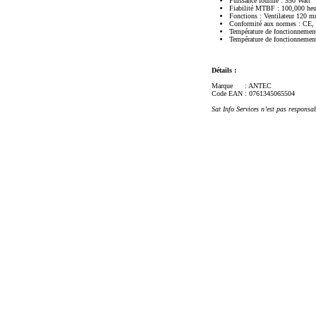
Puissance fournie : 550 Watt
Fiabilité MTBF : 100,000 heu
Fonctions : Ventilateur 120 mm,
Conformité aux normes : C
Température de fonctionnemen
Température de fonctionnemen
Détails :
Marque
: ANTEC
Code EAN
: 0761345065504
Sat Info Services n’est pas responsa