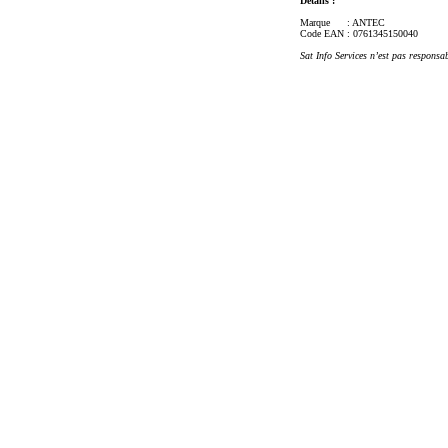
Détails :
Marque
: ANTEC
Code EAN
: 0761345150040
Sat Info Services n’est pas responsa