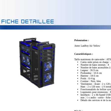
Présentation :
Antec LanBoy Air Yellow
Caractéristiques :
Taille maximum de carte-mère : ATX
Cartes mère prises en charge
Nombre de baies internes : 8
Nombre de baies accessibles à 
Largeur : 26.9 cm
Profondeur : 53.6 cm
Hauteur : 54.6 cm
Poids : 8.4 kg
Couleur : Noir, bleu
Ventilateurs : Avant : 2 x 120 
Haut : 2 x 120 mm - ( 0 instal
Fonctionnalités du boîtier sy
Logements pour extensions : 
Interfaces : 2 x Hi-Speed USB
mm ¦ 1 x audio - sortie - fic
Détails des services et de la m