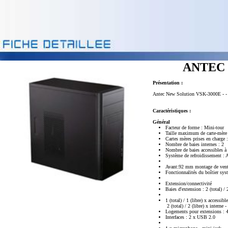
ANTEC N
Présentation :
Antec New Solution VSK-3000E - - 
Caractéristiques :
Général
Facteur de forme : Mini-tour
Taille maximum de carte-mère
Cartes mères prises en charg
Nombre de baies internes : 2
Nombre de baies accessibles à 
Système de refroidissement : 
Avant:92 mm montage de venti
Fonctionnalités du boîtier sy
Extension/connectivité
Baies d'extension : 2 (total) / 
1 (total) / 1 (libre) x accessib
2 (total) / 2 (libre) x interne 
Logements pour extensions : 
Interfaces : 2 x USB 2.0