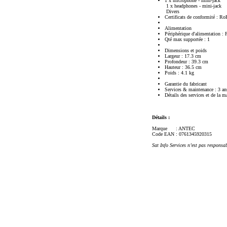
1 x microphone - mini-jack
1 x headphones - mini-jack
Divers
Certificats de conformité : R
Alimentation
Périphérique d'alimentation : 
Qté max supportée : 1
Dimensions et poids
Largeur : 17.3 cm
Profondeur : 39.3 cm
Hauteur : 36.5 cm
Poids : 4.1 kg
Garantie du fabricant
Services & maintenance : 3 ans
Détails des services et de la m
Détails :
Marque
: ANTEC
Code EAN
: 0761345920315
Sat Info Services n’est pas responsa